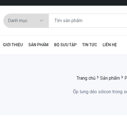
GIỚI THIỆU
SẢN PHẨM
BỘ SƯU TẬP
TIN TỨC
LIÊN HỆ
Trang chủ
Sản phẩm
P
Ốp lưng dẻo silicon trong 