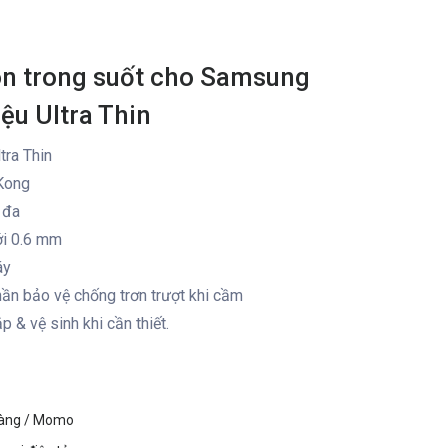
con trong suốt cho Samsung
ệu Ultra Thin
tra Thin
Kong
 đa
ới 0.6 mm
áy
ần bảo vệ chống trơn trượt khi cầm
p & vệ sinh khi cần thiết.
hàng / Momo