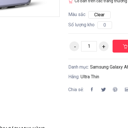
Có bán trên các trang thương 
Màu sắc
Clear
Số lượng kho
0
Danh mục:
Samsung Galaxy A
Hãng:
Ultra Thin
Chia sẻ: