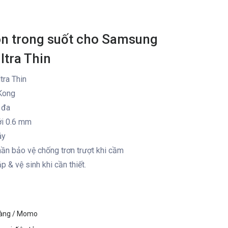
con trong suốt cho Samsung
ltra Thin
tra Thin
Kong
 đa
ới 0.6 mm
áy
ần bảo vệ chống trơn trượt khi cầm
p & vệ sinh khi cần thiết.
hàng / Momo