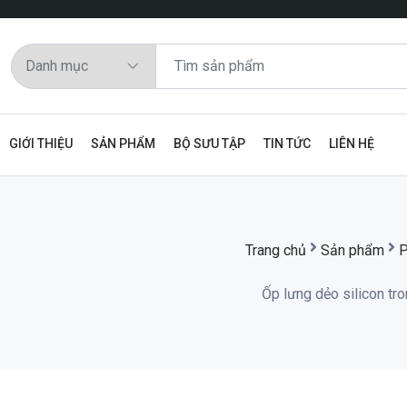
GIỚI THIỆU
SẢN PHẨM
BỘ SƯU TẬP
TIN TỨC
LIÊN HỆ
Trang chủ
Sản phẩm
P
Ốp lưng dẻo silicon tr