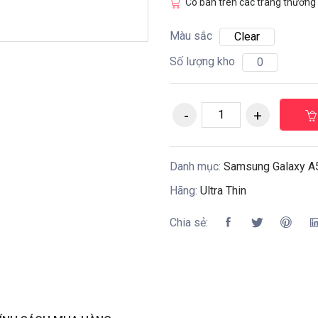
Có bán trên các trang thương 
Màu sắc
Clear
Số lượng kho
0
Danh mục:
Samsung Galaxy A
Hãng:
Ultra Thin
Chia sẻ: