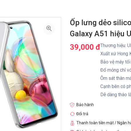
Ốp lưng dẻo sili
Galaxy A51 hiệu U
39,000 đ
Thương hiệu: Ul
Xuất xứ Hong 
Bảo vệ máy tối
Đổ mỏng chỉ v
Ôm sát thân m
Cạnh bên có ph
Dễ dàng tháo lắ
Bảo hành
Đổi trả
Thanh toàn tiền mặt / Ngân 