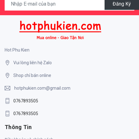
Đăng Ký
Hot Phu Kien
Vui lòng liên hệ Zalo
Shop chỉ bán online
hotphukien.com@gmail.com
0767893505
0767893505
Thông Tin