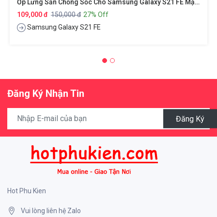
Ốp Lưng Sần Chống Sốc Cho Samsung Galaxy S21 FE Mặt Lưng Nhám Hiệu Nillkin Super Frosted Shield
109,000 đ
150,000 đ
27% Off
Samsung Galaxy S21 FE
Đăng Ký Nhận Tin
Đăng Ký
Hot Phu Kien
Vui lòng liên hệ Zalo