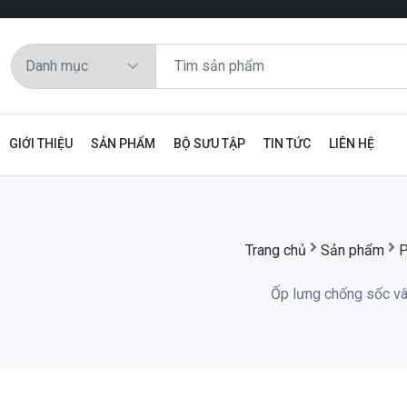
GIỚI THIỆU
SẢN PHẨM
BỘ SƯU TẬP
TIN TỨC
LIÊN HỆ
Trang chủ
Sản phẩm
P
Ốp lưng chống sốc vâ