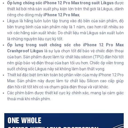
Ốp lưng chống sốc iPhone 12 Pro Max trong suốt Likgus
được
thiết kế bởi nhà sản xuất phụ kiện lớn trên thế giới là Likgus, dành
riêng cho dòng máy
iPhone 12 Pro Max
;
Likgus là hãng luôn luôn tập trung vào độ bền của sản phẩm, độ
bền trung bình của sản phẩm này là 1 năm, cao hơn rất nhiều so
với các hãng sản xuất khác. Do chất liệu mà Likgus sản xuất luôn
là những nguyên liệu cực kỳ tốt.
Ốp lưng trong suốt chống sốc cho iPhone 12 Pro Max
Crashproof Likgus
là sự lựa chọn tốt để bảo vệ chiếc điện thoại
của bạn. Sản phẩm được làm từ chất liệu silicon (TPU) đàn hồi tốt
nên giúp bảo vệ điện thoại của bạn tối ưu hơn. Chiếc ốp viền trong
suốt chống sốc Likgus này sẽ không làm bạn thất vọng.
Thiết kế đặc biệt ôm kín toàn bộ phần viền của máy iPhone 12 Pro
Max: Sản phẩm này được làm từ chất liệu Silicon cao cấp giúp
đàn hồi rất tốt khi có va chạm giữa điện thoại và vật khác.
Các phím bấm được thiết kế cực kỳ chính xác, mang lại cảm giác
thoải mái khi nhấn phím.