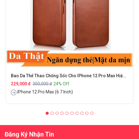
Bao Da Thể Thao Chống Sốc Cho IPhone 12 Pro Max Hiệu XUNDD Gra Series Có Ngăn Đựng Thẻ Card ATM Visit Cao Cấp Bảo Vệ Toàn Diện 360 Độ, Smartsleep Thông Minh
229,000 đ
300,000 đ
24% Off
IPhone 12 Pro Max (6.7 Inch)
Đăng Ký Nhận Tin