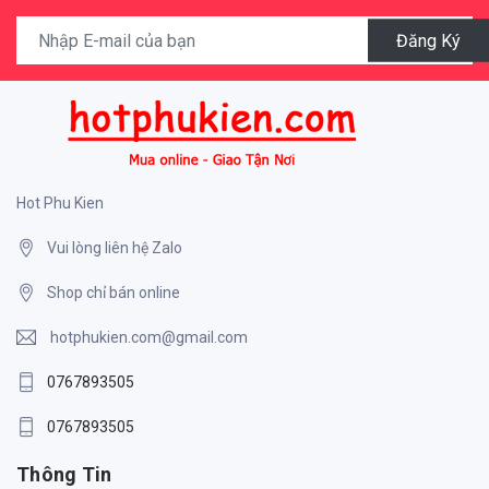
Đăng Ký
Hot Phu Kien
Vui lòng liên hệ Zalo
Shop chỉ bán online
hotphukien.com@gmail.com
0767893505
0767893505
Thông Tin