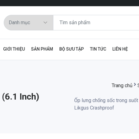
GIỚI THIỆU
SẢN PHẨM
BỘ SƯU TẬP
TIN TỨC
LIÊN HỆ
Trang chủ
(6.1 Inch)
Ốp lưng chống sốc trong suốt
Likgus Crashproof