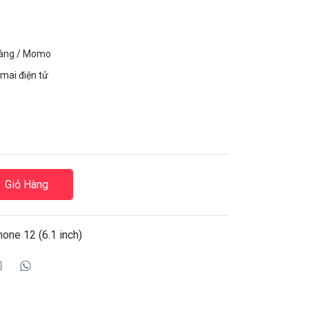
hàng / Momo
mai điện tử
Giỏ Hàng
one 12 (6.1 inch)