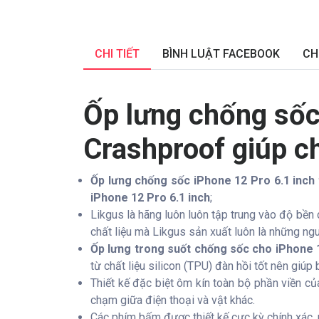
CHI TIẾT
BÌNH LUẬT FACEBOOK
CH
Ốp lưng chống sốc
Crashproof giúp c
Ốp lưng chống sốc iPhone 12 Pro 6.1 inch
iPhone 12 Pro 6.1 inch
;
Likgus là hãng luôn luôn tập trung vào độ bền
chất liệu mà Likgus sản xuất luôn là những ngu
Ốp lưng trong suốt chống sốc cho iPhone 
từ chất liệu silicon (TPU) đàn hồi tốt nên giú
Thiết kế đặc biệt ôm kín toàn bộ phần viền của
chạm giữa điện thoại và vật khác.
Các phím bấm được thiết kế cực kỳ chính xác, 