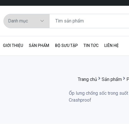
GIỚI THIỆU
SẢN PHẨM
BỘ SƯU TẬP
TIN TỨC
LIÊN HỆ
Trang chủ
Sản phẩm
P
Ốp lưng chống sốc trong suốt
Crashproof