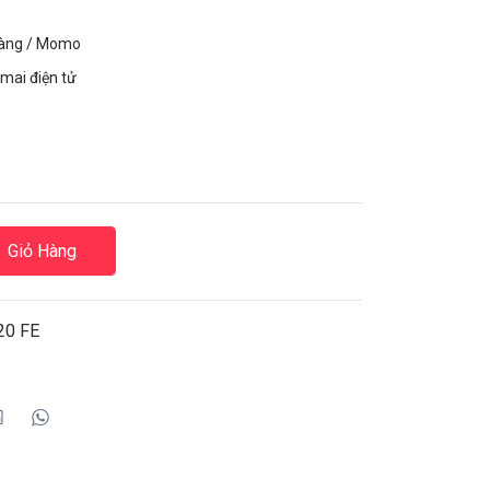
hàng / Momo
mai điện tử
Giỏ Hàng
20 FE