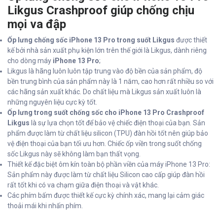
Likgus Crashproof giúp chống chịu
mọi va đập
Ốp lưng chống sốc iPhone 13 Pro trong suốt Likgus
được thiết
kế bởi nhà sản xuất phụ kiện lớn trên thế giới là Likgus, dành riêng
cho dòng máy
iPhone 13 Pro
;
Likgus là hãng luôn luôn tập trung vào độ bền của sản phẩm, độ
bền trung bình của sản phẩm này là 1 năm, cao hơn rất nhiều so với
các hãng sản xuất khác. Do chất liệu mà Likgus sản xuất luôn là
những nguyên liệu cực kỳ tốt.
Ốp lưng trong suốt chống sốc cho iPhone 13 Pro Crashproof
Likgus
là sự lựa chọn tốt để bảo vệ chiếc điện thoại của bạn. Sản
phẩm được làm từ chất liệu silicon (TPU) đàn hồi tốt nên giúp bảo
vệ điện thoại của bạn tối ưu hơn. Chiếc ốp viền trong suốt chống
sốc Likgus này sẽ không làm bạn thất vọng.
Thiết kế đặc biệt ôm kín toàn bộ phần viền của máy iPhone 13 Pro:
Sản phẩm này được làm từ chất liệu Silicon cao cấp giúp đàn hồi
rất tốt khi có va chạm giữa điện thoại và vật khác.
Các phím bấm được thiết kế cực kỳ chính xác, mang lại cảm giác
thoải mái khi nhấn phím.