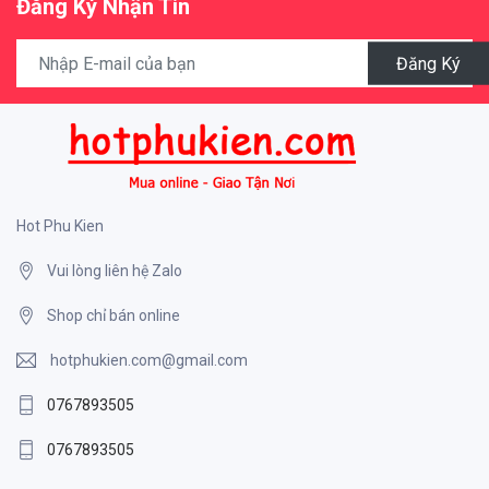
Đăng Ký Nhận Tin
Đăng Ký
Hot Phu Kien
Vui lòng liên hệ Zalo
Shop chỉ bán online
hotphukien.com@gmail.com
0767893505
0767893505