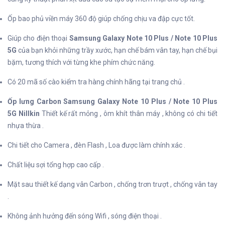
Ốp bao phủ viền máy 360 độ giúp chống chịu va đập cực tốt.
Giúp cho điện thoại
Samsung Galaxy Note 10 Plus / Note 10 Plus
5G
của bạn khỏi những trầy xước, hạn chế bám vân tay, hạn chế bụi
bặm, tương thích với từng khe phím chức năng.
Có 20 mã số cào kiểm tra hàng chính hãng tại trang chủ .
Ốp lưng Carbon Samsung Galaxy Note 10 Plus / Note 10 Plus
5G Nillkin
Thiết kế rất mỏng , ôm khít thân máy , không có chi tiết
nhựa thừa .
Chi tiết cho Camera , đèn Flash , Loa được làm chính xác .
Chất liệu sợi tổng hợp cao cấp .
Mặt sau thiết kế dạng vân Carbon , chống trơn trượt , chống vân tay
.
Không ảnh hưởng đến sóng Wifi , sóng điện thoại .