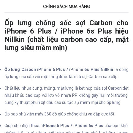
CHÍNH SÁCH MUA HÀNG
Ốp lưng chống sốc sợi Carbon cho
iPhone 6 Plus / iPhone 6s Plus hiệu
Nillkin (chất liệu carbon cao cấp, mặt
lưng siêu mềm mịn)
Ốp lưng Carbon iPhone 6 Plus / iPhone 6s Plus Nillkin
là dòng
ốp lưng cao cấp với mặt lưng được làm từ sợi Carbon cao cấp.
Chất liệu nhựa cứng, mỏng, mặt lưng là kết hợp của sợi Carbon dệt
nhậu khẩu cao cấp với lớp vỏ nhựa PP không gây hại môi trường,
cùng kỹ thuật phun xịt dầu cao su tạo sự mềm mại cho ốp lưng.
Ốp bao phủ viền máy 360 độ giúp chống chịu va đập cực tốt.
Giúp cho điện thoại
iPhone 6 Plus / iPhone 6s Plus
của bạn khỏi
những trầy xước, hạn chế bám vân tay, hạn chế bụi bặm, tương