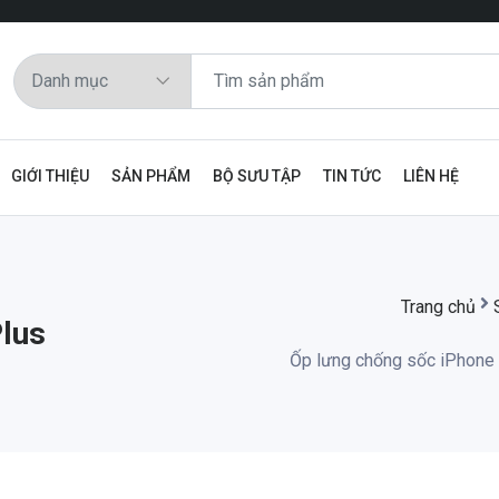
GIỚI THIỆU
SẢN PHẨM
BỘ SƯU TẬP
TIN TỨC
LIÊN HỆ
Trang chủ
Plus
Ốp lưng chống sốc iPhone 7