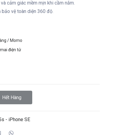
bỉ và cảm giác mềm mịn khi cầm nắm.
 bảo vệ toàn diện 360 độ.
hàng / Momo
mai điện tử
Hết Hàng
5s - iPhone SE