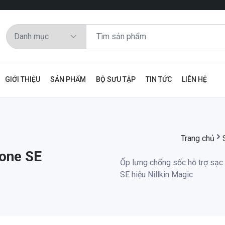
GIỚI THIỆU
SẢN PHẨM
BỘ SƯU TẬP
TIN TỨC
LIÊN HỆ
Trang chủ
hone SE
Ốp lưng chống sốc hỗ trợ sạc
SE hiệu Nillkin Magic