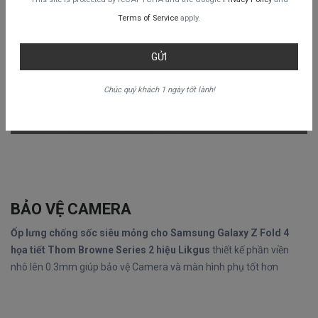
Terms of Service
apply.
GỬI
Chúc quý khách 1 ngày tốt lành!
BẢO VỆ CAMERA
Ốp lưng chống sốc siêu mỏng cho Samsung Galaxy Z Fold 4
họa tiết Thom Browne Series 2 hiệu Likgus
thiết kế phần viền
nhô lên 0.3mm giúp bảo vệ Camera và màn hình phụ tốt hơn