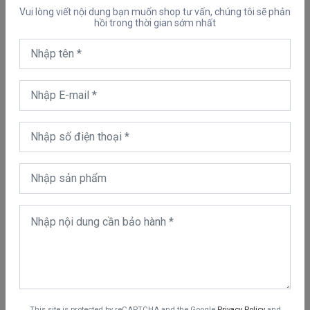
Vui lòng viết nội dung bạn muốn shop tư vấn, chúng tôi sẽ phản
hồi trong thời gian sớm nhất
Ốp lưng chống sốc siêu mỏng cho Samsung Galaxy Z Fold 4
họa tiết Thom Browne Series 2 hiệu Likgus
Phần ốp lưng chống
sốc bao phủ xung quanh cạnh viền bởi một lớp cao su chống sốc,
giúp tăng khả năng chống va chạm và va đập vào máy. Tăng độ
bền cho máy trong quá trình sử dụng. Vật liệu cao cấp cho cảm
giác tiếp xúc cực kỳ dễ chịu,
This site is protected by reCAPTCHA and the Google
Privacy Policy
and