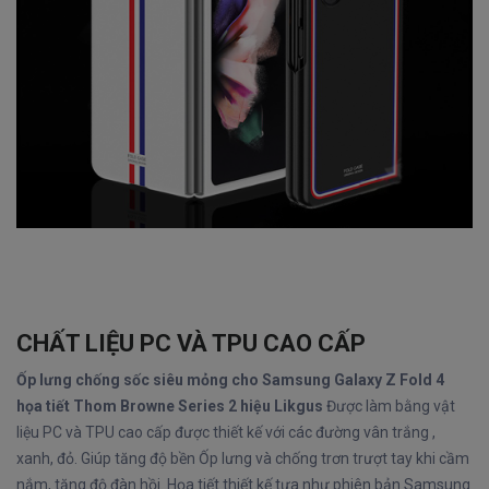
CHẤT LIỆU PC VÀ TPU CAO CẤP
Ốp lưng chống sốc siêu mỏng cho Samsung Galaxy Z Fold 4
họa tiết Thom Browne Series 2 hiệu Likgus
Được làm bằng vật
liệu PC và TPU cao cấp được thiết kế với các đường vân trắng ,
xanh, đỏ. Giúp tăng độ bền Ốp lưng và chống trơn trượt tay khi cầm
nắm, tăng độ đàn hồi. Họa tiết thiết kế tựa như phiên bản Samsung