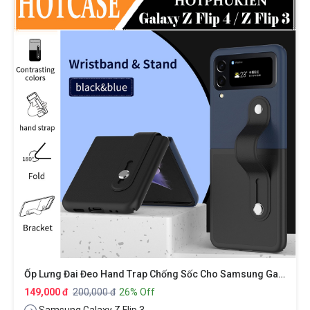
Ốp Lưng Đai Đeo Hand Trap Chống Sốc Cho Samsung Galaxy Z Flip 3 Hiệu HOTCASE Wristband Stand Phone Case - Chất Liệu Cao Cấp, Thiết Kế Thời Trang Sang Trọng Có Đai Đeo Tay An Toàn
149,000 đ
200,000 đ
26% Off