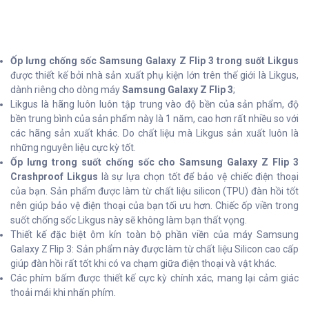
Ốp lưng chống sốc Samsung Galaxy Z Flip 3 trong suốt Likgus
được thiết kế bởi nhà sản xuất phụ kiện lớn trên thế giới là Likgus,
dành riêng cho dòng máy
Samsung Galaxy Z Flip 3
;
Likgus là hãng luôn luôn tập trung vào độ bền của sản phẩm, độ
bền trung bình của sản phẩm này là 1 năm, cao hơn rất nhiều so với
các hãng sản xuất khác. Do chất liệu mà Likgus sản xuất luôn là
những nguyên liệu cực kỳ tốt.
Ốp lưng trong suốt chống sốc cho Samsung Galaxy Z Flip 3
Crashproof Likgus
là sự lựa chọn tốt để bảo vệ chiếc điện thoại
của bạn. Sản phẩm được làm từ chất liệu silicon (TPU) đàn hồi tốt
nên giúp bảo vệ điện thoại của bạn tối ưu hơn. Chiếc ốp viền trong
suốt chống sốc Likgus này sẽ không làm bạn thất vọng.
Thiết kế đặc biệt ôm kín toàn bộ phần viền của máy Samsung
Galaxy Z Flip 3: Sản phẩm này được làm từ chất liệu Silicon cao cấp
giúp đàn hồi rất tốt khi có va chạm giữa điện thoại và vật khác.
Các phím bấm được thiết kế cực kỳ chính xác, mang lại cảm giác
thoải mái khi nhấn phím.