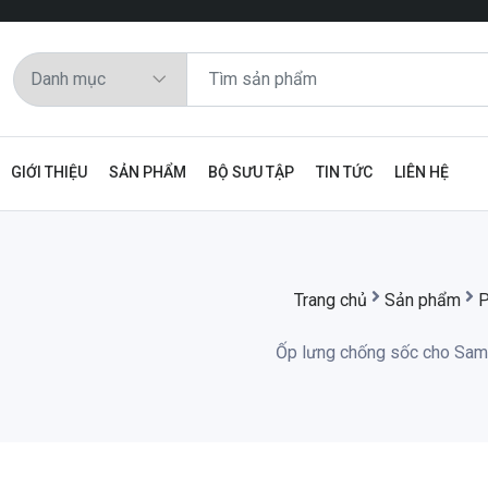
GIỚI THIỆU
SẢN PHẨM
BỘ SƯU TẬP
TIN TỨC
LIÊN HỆ
Trang chủ
Sản phẩm
P
Ốp lưng chống sốc cho Sams