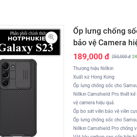
Ốp lưng chống số
bảo vệ Camera hiệ
189,000 đ
250,000 đ
24
Thương hiệu Nillkin
Xuất xứ Hong Kong
Ốp lưng chống sốc cho Samsu
Nillkin Camshield Pro thiết 
vệ camera hiệu quả.
Ốp bo sát viền bảo vệ viền cự
Ốp lưng chống sốc cho Samsu
Nillkin Camshield Pro chống 
Vật liệu carbon cao cấp bền 