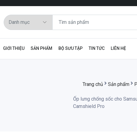
GIỚI THIỆU
SẢN PHẨM
BỘ SƯU TẬP
TIN TỨC
LIÊN HỆ
Trang chủ
Sản phẩm
P
Ốp lưng chống sốc cho Samsun
Camshield Pro