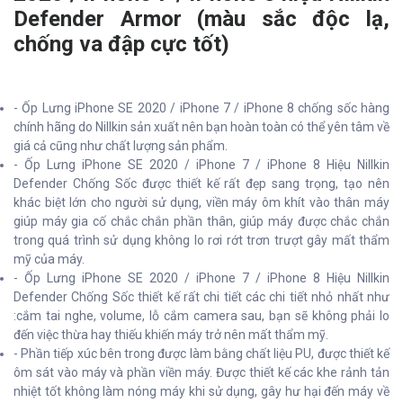
Defender Armor (màu sắc độc lạ,
chống va đập cực tốt)
- Ốp Lưng iPhone SE 2020 / iPhone 7 / iPhone 8 chống sốc hàng
chính hãng do Nillkin sản xuất nên bạn hoàn toàn có thể yên tâm về
giá cả cũng như chất lượng sản phẩm.
- Ốp Lưng iPhone SE 2020 / iPhone 7 / iPhone 8 Hiệu Nillkin
Defender Chống Sốc được thiết kế rất đẹp sang trọng, tạo nên
khác biệt lớn cho người sử dụng, viền máy ôm khít vào thân máy
giúp máy gia cố chắc chắn phần thân, giúp máy được chắc chắn
trong quá trình sử dụng không lo rơi rớt trơn trượt gây mất thẩm
mỹ của máy.
- Ốp Lưng iPhone SE 2020 / iPhone 7 / iPhone 8 Hiệu Nillkin
Defender Chống Sốc thiết kế rất chi tiết các chi tiết nhỏ nhất như
:cắm tai nghe, volume, lỗ cắm camera sau, bạn sẽ không phải lo
đến việc thừa hay thiếu khiến máy trở nên mất thẩm mỹ.
- Phần tiếp xúc bên trong được làm bằng chất liệu PU, được thiết kế
ôm sát vào máy và phần viền máy. Được thiết kế các khe rảnh tản
nhiệt tốt không làm nóng máy khi sử dụng, gây hư hại đến máy về