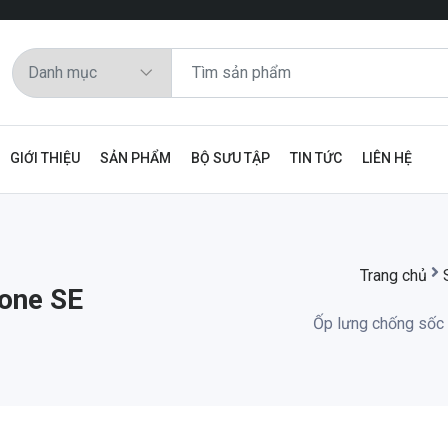
GIỚI THIỆU
SẢN PHẨM
BỘ SƯU TẬP
TIN TỨC
LIÊN HỆ
Trang chủ
hone SE
Ốp lưng chống sốc 