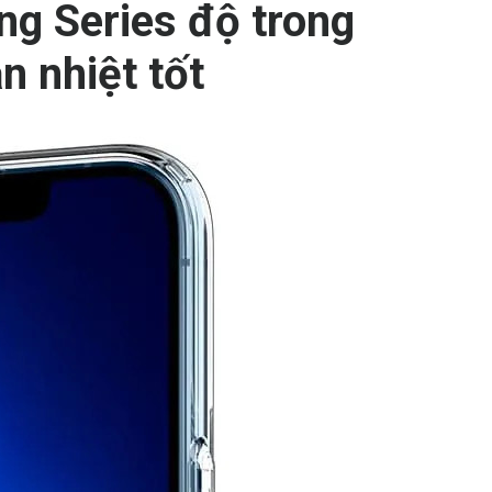
ng Series đ
ộ trong
n nhiệt tốt