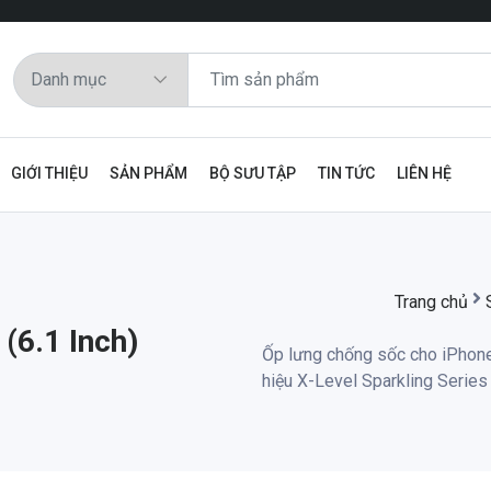
GIỚI THIỆU
SẢN PHẨM
BỘ SƯU TẬP
TIN TỨC
LIÊN HỆ
Trang chủ
(6.1 Inch)
Ốp lưng chống sốc cho iPhon
hiệu X-Level Sparkling Series