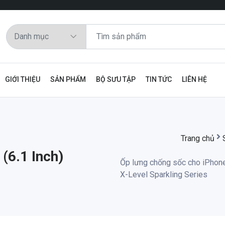
GIỚI THIỆU
SẢN PHẨM
BỘ SƯU TẬP
TIN TỨC
LIÊN HỆ
Trang chủ
(6.1 Inch)
Ốp lưng chống sốc cho iPhone
X-Level Sparkling Series