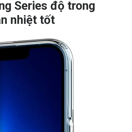
ng Series đ
ộ trong
n nhiệt tốt