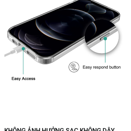
KHÔNG ẢNH HƯỞNG SẠC KHÔNG DÂY