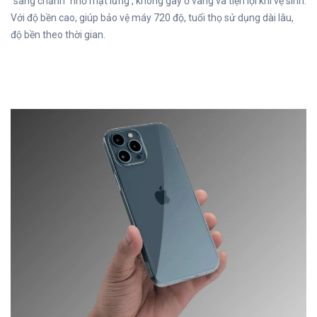
“sang chảnh” nhờ mặt lưng , không gây ố vàng và tiện lợi khi vệ sinh.
Với độ bền cao, giúp bảo vệ máy 720 độ, tuổi thọ sử dụng dài lâu,
độ bền theo thời gian.