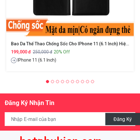
Bao Da Thể Thao Chống Sốc Cho IPhone 11 (6.1 Inch) Hiệu HOTCASE DZGoGo Zen Series Có Ngăn Đựng Thẻ Card ATM Visit Cao Cấp Bảo Vệ Toàn Diện 360 Độ, Smartsleep Thông Minh
199,000 đ
250,000 đ
20% Off
IPhone 11 (6.1 Inch)
Đăng Ký Nhận Tin
Đăng Ký