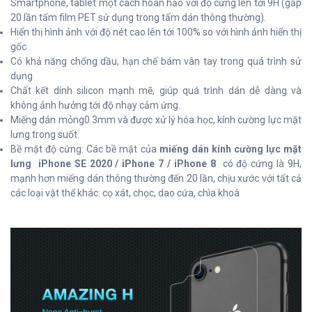
Smartphone, tablet một cách hoàn hảo với độ cứng lên tới 9H (gấp
20 lần tấm film PET sử dụng trong tấm dán thông thường).
Hiển thị hình ảnh với độ nét cao lên tới 100% so với hình ảnh hiển thị
gốc
Có khả năng chống dầu, hạn chế bám vân tay trong quá trình sử
dụng
Chất kết dính silicon mạnh mẽ, giúp quá trình dán dễ dàng và
không ảnh hưởng tới độ nhạy cảm ứng.
Miếng dán mỏng0.3mm và được xử lý hóa học, kính cường lực mặt
lưng trong suốt.
Bề mặt độ cứng: Các bề mặt của
miếng dán kính cường lực mặt
lưng iPhone SE 2020 / iPhone 7 / iPhone 8
có độ cứng là 9H,
mạnh hơn miếng dán thông thường đến 20 lần, chịu xước với tất cả
các loại vật thể khác: cọ xát, chọc, dao cứa, chìa khoá