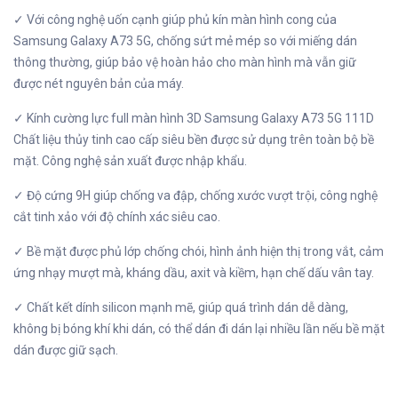
✓ Với công nghệ uốn cạnh giúp phủ kín màn hình cong của
Samsung Galaxy A73 5G, chống sứt mẻ mép so với miếng dán
thông thường, giúp bảo vệ hoàn hảo cho màn hình mà vẫn giữ
được nét nguyên bản của máy.
✓ Kính cường lực full màn hình 3D Samsung Galaxy A73 5G 111D
Chất liệu thủy tinh cao cấp siêu bền được sử dụng trên toàn bộ bề
mặt. Công nghệ sản xuất được nhập khẩu.
✓ Độ cứng 9H giúp chống va đập, chống xước vượt trội, công nghệ
cắt tinh xảo với độ chính xác siêu cao.
✓ Bề mặt được phủ lớp chống chói, hình ảnh hiện thị trong vắt, cảm
ứng nhạy mượt mà, kháng dầu, axit và kiềm, hạn chế dấu vân tay.
✓ Chất kết dính silicon mạnh mẽ, giúp quá trình dán dễ dàng,
không bị bóng khí khi dán, có thể dán đi dán lại nhiều lần nếu bề mặt
dán được giữ sạch.