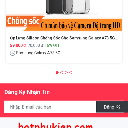
Ốp Lưng Silicon Chống Sốc Cho Samsung Galaxy A73 5G Hiệu HOTCASE - Siêu Mỏng 0.6mm, Độ Trong Tuyệt Đối, Chống Trầy Xước, Chống Ố Vàng, Tản Nhiệt Tốt
59,000 đ
70,000 đ
16% Off
Samsung Galaxy A73 5G
Đăng Ký Nhận Tin
Đăng Ký