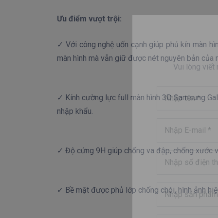
Ưu điểm vượt trội:
✓ Với công nghệ uốn cạnh giúp phủ kín màn hì
màn hình mà vẫn giữ được nét nguyên bản của 
Vui lòng viết
✓ Kính cường lực full màn hình 3D Samsung Gal
nhập khẩu.
✓ Độ cứng 9H giúp chống va đập, chống xước vượ
✓ Bề mặt được phủ lớp chống chói, hình ảnh hiện