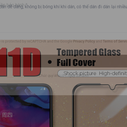
dán dễ dàng, không bị bóng khí khi dán, có thể dán đi dán lại nhi
te is protected by reCAPTCHA and the Google
Privacy Policy
and
Terms of Servi
GỬI
Chúc quý khách 1 ngày tốt lành!