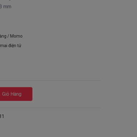
,3 mm
hàng / Momo
mai điện tử
Giỏ Hàng
31