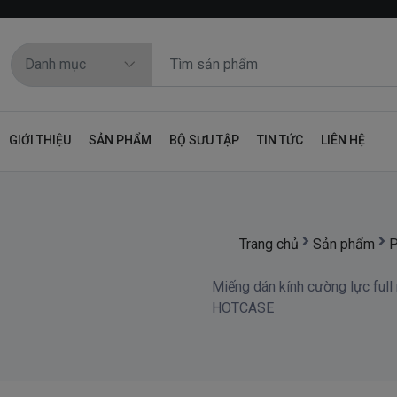
GIỚI THIỆU
SẢN PHẨM
BỘ SƯU TẬP
TIN TỨC
LIÊN HỆ
Trang chủ
Sản phẩm
P
Miếng dán kính cường lực ful
HOTCASE