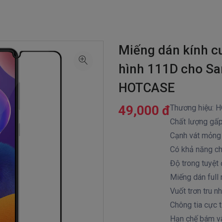
Miếng dán kính c
hình 111D cho Sa
HOTCASE
49,000 đ
Thương hiệu:
Chất lượng gấp
Cạnh vát mỏng 
Có khả năng ch
Độ trong tuyệt
Miếng dán full
Vuốt trơn tru n
Chông tia cực 
Hạn chế bám vâ