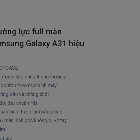
ường lực full màn
msung Galaxy A31 hiệu
 HOTCASE
 đôi miếng dáng thông thường.
bo tròn theo mặt kính máy
ống dầu và chống chói.
 đối đạt chuẩn HD.
 màn hình được làm bằng kính
hư màn hình góc không bị vít tay.
tím
n tay.