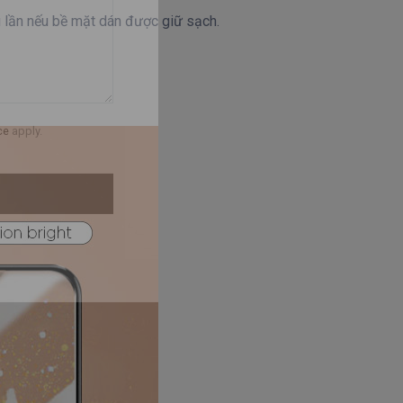
ều lần nếu bề mặt dán được giữ sạch.
ce
apply.