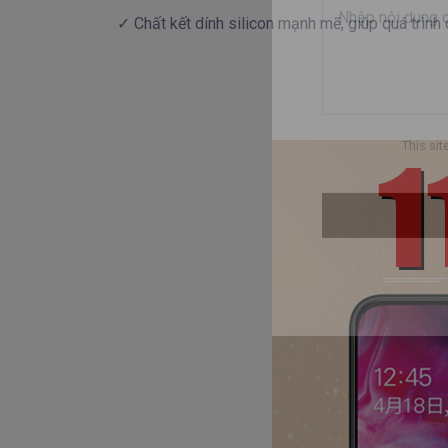
✓ Chất kết dính silicon mạnh mẽ, giúp quá trình 
This si