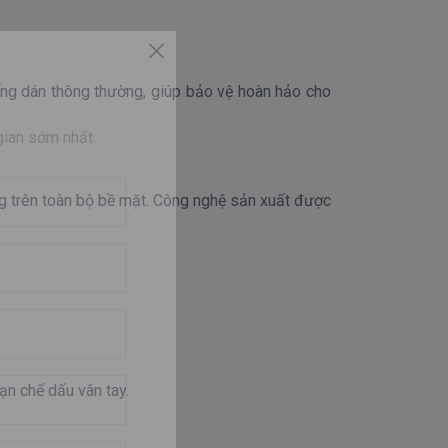
ng dán thông thường, giúp bảo vệ hoàn hảo cho
 gian sớm nhất
g trên toàn bộ bề mặt. Công nghệ sản xuất được
ạn chế dấu vân tay.