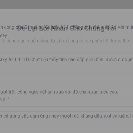
nh cong của Samsung Galaxy A31, chống sứt mẻ mép so với miế
máy.
Để Lại Lời Nhắn Cho Chúng Tôi
 nội dung bạn muốn shop tư vấn, chúng tôi sẽ phản hồi trong thời
axy A31 111D Chất liệu thủy tinh cao cấp siêu bền được sử dụn
t trội, công nghệ cắt tinh xảo với độ chính xác siêu cao.
 thị trong vắt, cảm ứng nhạy mượt mà, kháng dầu, axit và kiềm, h