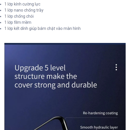
1 lớp kính cường lực
1 lớp nano chống trầy
1 lớp chống chói
1 lớp film mềm
1 lớp kết dính giúp bám chặt vào màn hình