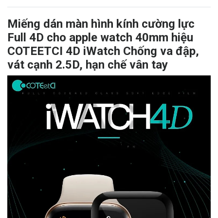
Miếng dán màn hình kính cường lực
Full 4D cho apple watch 40mm hiệu
COTEETCI 4D iWatch Chống va đập,
vát cạnh 2.5D, hạn chế vân tay