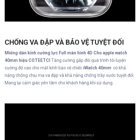
CHỐNG VA ĐẬP VÀ BẢO VỆ TUYỆT ĐỐI
Miếng dán kính cường lực Full màn hình 4D Cho apple watch
40mm hiệu COTEETCI
Tăng cường gấp đôi quá trình tôi luyện
cường độ cao cho mặt kính bảo vệ chiếc
iWatch 40mm
có khả
năng chống chịu ma va đập và khả năng chống trầy xước tuyệt đối.
Mang lại cảm giác yên tâm cho khách hàng khi sử dụng.