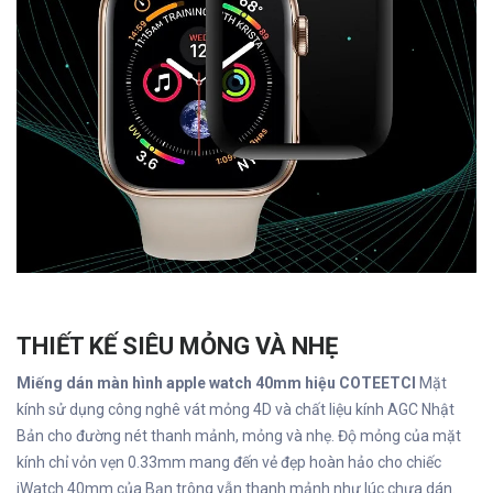
THIẾT KẾ SIÊU MỎNG VÀ NHẸ
Miếng dán màn hình apple watch 40mm hiệu COTEETCI
Mặt
kính sử dụng công nghê vát mỏng 4D và chất liệu kính AGC Nhật
Bản cho đường nét thanh mảnh, mỏng và nhẹ. Độ mỏng của mặt
kính chỉ vỏn vẹn 0.33mm mang đến vẻ đẹp hoàn hảo cho chiếc
iWatch 40mm của Bạn trông vẫn thanh mảnh như lúc chưa dán.