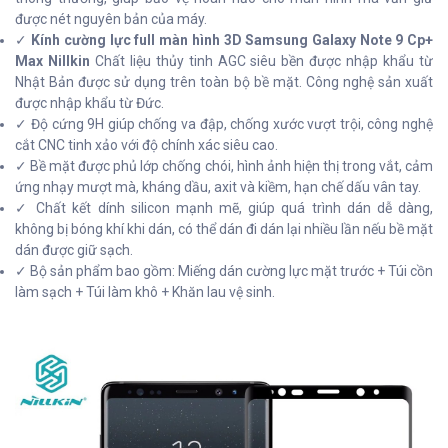
được nét nguyên bản của máy.
✓
Kính cường lực full màn hình 3D Samsung Galaxy Note 9 Cp+
Max Nillkin
Chất liệu thủy tinh AGC siêu bền được nhập khẩu từ
Nhật Bản được sử dụng trên toàn bộ bề mặt. Công nghệ sản xuất
được nhập khẩu từ Đức.
✓ Độ cứng 9H giúp chống va đập, chống xước vượt trội, công nghệ
cắt CNC tinh xảo với độ chính xác siêu cao.
✓ Bề mặt được phủ lớp chống chói, hình ảnh hiện thị trong vắt, cảm
ứng nhạy mượt mà, kháng dầu, axit và kiềm, hạn chế dấu vân tay.
✓ Chất kết dính silicon mạnh mẽ, giúp quá trình dán dễ dàng,
không bị bóng khí khi dán, có thể dán đi dán lại nhiều lần nếu bề mặt
dán được giữ sạch.
✓ Bộ sản phẩm bao gồm: Miếng dán cường lực mặt trước + Túi cồn
làm sạch + Túi làm khô + Khăn lau vệ sinh.