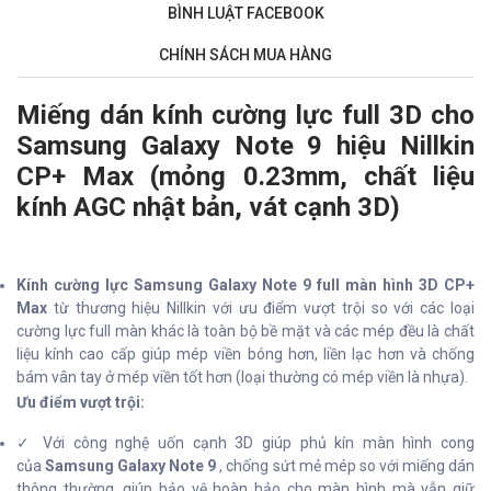
BÌNH LUẬT FACEBOOK
CHÍNH SÁCH MUA HÀNG
Miếng dán
kính
cường lực full 3D cho
Samsung Galaxy Note 9 hiệu Nillkin
CP+ Max (mỏng 0.23mm, chất liệu
kính AGC nhật bản, vát cạnh 3D)
Kính cường lực Samsung Galaxy Note 9 full màn hình 3D CP+
Max
từ thương hiệu Nillkin với ưu điểm vượt trội so với các loại
cường lực full màn khác là toàn bộ bề mặt và các mép đều là chất
liệu kính cao cấp giúp mép viền bóng hơn, liền lạc hơn và chống
bám vân tay ở mép viền tốt hơn (loại thường có mép viền là nhựa).
Ưu điểm vượt trội:
✓ Với công nghệ uốn cạnh 3D giúp phủ kín màn hình cong
của
Samsung Galaxy Note 9
, chống sứt mẻ mép so với miếng dán
thông thường, giúp bảo vệ hoàn hảo cho màn hình mà vẫn giữ