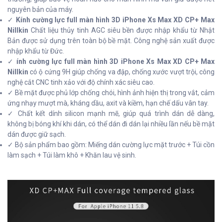
nguyên bản của máy.
✓
Kính cường lực full màn hình 3D iPhone Xs Max XD CP+ Max
Nillkin
Chất liệu thủy tinh AGC siêu bền được nhập khẩu từ Nhật
Bản được sử dụng trên toàn bộ bề mặt. Công nghệ sản xuất được
nhập khẩu từ Đức.
✓
ính cường lực full màn hình 3D iPhone Xs Max XD CP+ Max
Nillkin
có ộ cứng 9H giúp chống va đập, chống xước vượt trội, công
nghệ cắt CNC tinh xảo với độ chính xác siêu cao.
✓ Bề mặt được phủ lớp chống chói, hình ảnh hiện thị trong vắt, cảm
ứng nhạy mượt mà, kháng dầu, axit và kiềm, hạn chế dấu vân tay.
✓ Chất kết dính silicon mạnh mẽ, giúp quá trình dán dễ dàng,
không bị bóng khí khi dán, có thể dán đi dán lại nhiều lần nếu bề mặt
dán được giữ sạch.
✓ Bộ sản phẩm bao gồm: Miếng dán cường lực mặt trước + Túi cồn
làm sạch + Túi làm khô + Khăn lau vệ sinh.