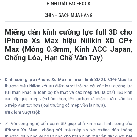
BÌNH LUẬT FACEBOOK
CHÍNH SÁCH MUA HÀNG
Miếng dán kính cường lực full
3D
cho
iPhone Xs Max hiệu Nillkin XD CP+
Max (Mỏng 0.3mm, Kính ACC Japan,
Chống Lóa, Hạn Chế Vân Tay)
Kính cường lực iPhone Xs Max full màn hình 3D XD CP+ Max
từ
thương hiệu Nillkin với ưu điểm vượt trội so với các loại cường lực
full màn khác là toàn bộ bề mặt và các mép đều là chất liệu kính
cao cấp giúp mép viền bóng hơn, liền lạc hơn và chống bám vân tay
ở mép viền tốt hơn (loại thường có mép viền là nhựa).
Ưu điểm vượt trội:
✓ Với công nghệ uốn cạnh 3D giúp phủ kín màn hình cong của
iPhone Xs Max
, chống sứt mẻ mép so với miếng dán thông
thường, giúp bảo vệ hoàn hảo cho màn hình mà vẫn giữ được nét