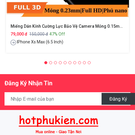
Miếng Dán Kính Cường Lực Bảo Vệ Camera Mỏng 0.15mm Cho IPhone Xs Max Hiệu BASEUS
79,000 đ
150,000 đ
47% Off
IPhone Xs Max (6.5 Inch)
Đăng Ký Nhận Tin
Đăng Ký