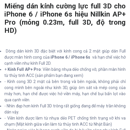
Miếng dán kính cường lực full 3D cho
iPhone 6 / iPhone 6s hiệu Nillkin AP+
Pro (mỏng 0.23m, full 3D, độ trong
HD)
Dòng dán kính 3D đặc biệt với kính cong cả 2 mặt giúp dán Full
được màn hình cong của
iPhone 6 / iPhone 6s
và hạn chế việc hở
cạnh viền như kính Full 2D.
+
Kính Full AP+ Pro
: Viền bằng nhựa dẻo chống vỡ, phần màn hình
từ thủy tinh ACC (sản phẩm bạn đang xem)
- Kính cong 3D 2 mặt cả bên trong và bên ngoài, không phải chỉ
cong mình bên ngoài như kính 3D, giúp ôm sát và mép cong của
máy hơn, hạn chế được việc hở viền máy, hạn chế bụi bẩn lọt vào
qua cạnh viền.
- Nhìn đẹp hơn kính Full 3D trông rất giống đang để máy trần không
dán vậy.
- Viền kính được làm từ nhựa dẻo PET chống tính trạng vỡ khi va
chạm (Mặt kính giữa vẫn làm từ thủy tinh ACC từ Nhật Bản)