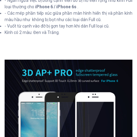
- Ngăn ngừa việc bị bong cạnh viền do bị hở viền rộng như kính Full
loại thường cho
iPhone 6 / iPhone 6s
.
- Các mép phần tiếp xúc giữa phần màn hình hiển thị và phần kính
màu hầu như không bị bọt như các loại dán Full cũ.
- Vuốt từ cạnh vào đỡ bị gợn tay hơn khi dán Full loại cũ.
Kính có 2 màu: Đen và Trắng.