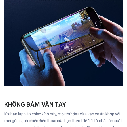
KHÔNG BÁM VÂN TAY
Khi bạn lắp vào chiếc kính này, mọi thứ đều vừa vặn và ăn khớp với
mọi góc cạnh chiếc điện thoại của bạn theo tỉ lệ 1:1 từ nhà sản xuất,