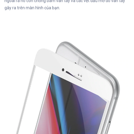
ngoài ra nó còn chống bám vân tay và các vệt dầu mờ do vân tay
gây ra trên màn hình của bạn.