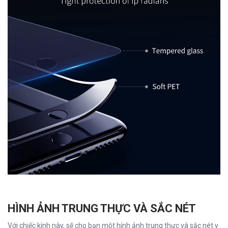
HÌNH ẢNH TRUNG THỰC VÀ SẮC NÉT
Với chiếc kính này, sẽ cho bạn một hính ảnh trung thực và sắc nét y