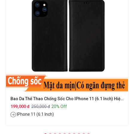
Bao Da Thể Thao Chống Sốc Cho IPhone 11 (6.1 Inch) Hiệu HOTCASE DZGoGo Zen Series Có Ngăn Đựng Thẻ Card ATM Visit Cao Cấp Bảo Vệ Toàn Diện 360 Độ, Smartsleep Thông Minh
199,000 đ
250,000 đ
20% Off
IPhone 11 (6.1 Inch)