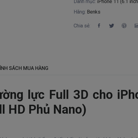
Danh mục:
iPhone 11 (6.1 inch
Hãng:
Benks
Chia sẻ:
ÍNH SÁCH MUA HÀNG
ường lực Full 3D
cho iPh
l HD Phủ Nano)