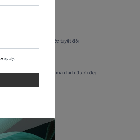
, không phải là chống xước tuyệt đối
ce
apply.
hần quan trọng nhất để dán màn hình được đẹp.
o màn hình.