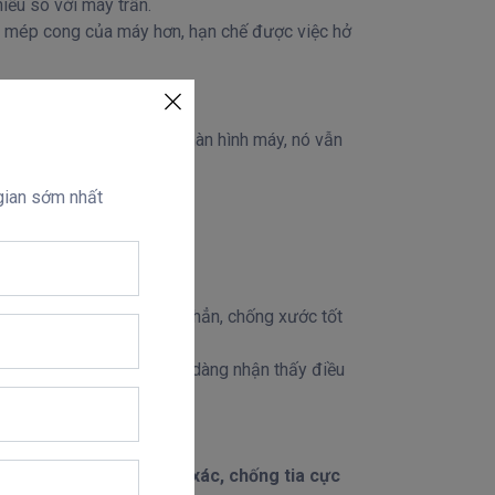
iều so với máy trần.
và mép cong của máy hơn, hạn chế được việc hở
hông cong hẳn được như màn hình máy, nó vẫn
 gian sớm nhất
 bạn sử dụng dán lâu hơn hẳn, chống xước tốt
 trong hơn hẳn, bạn sẽ dễ dàng nhận thấy điều
nghệ cắt CNC rất chính xác, chống tia cực