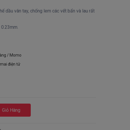
ế dầu vân tay, chống lem các vết bẩn và lau rất
g 0.23mm.
hàng / Momo
mai điện tử
Giỏ Hàng