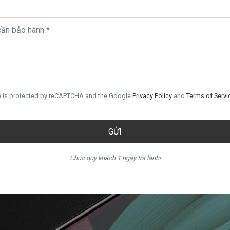
lực dạng Silicon (dán silicon dễ bị ố, chống xước kém, đục hơn)
u so với dán Nilon nhưng nó vẫn có thể bị xước và vỡ bởi va chạm
te is protected by reCAPTCHA and the Google
Privacy Policy
and
Terms of Servi
ược chính xác nhất.
 hình quá bẩn thì lau bằng nước lau kính. Lau sạch màn hình là p
GỬI
t up lên căn chính xác và thả miếng dán xuống, ấn nhẹ để dính và
hoặc chưa bám chắc.
Chúc quý khách 1 ngày tốt lành!