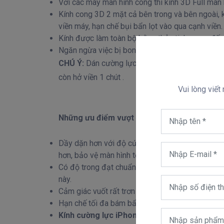
Với các máy màn hình cong thì kính 3D Full màn 
Kính cong 3D 2 mặt cả bên trong và bên ngoài, 
viền máy, hạn chế bụi bẩn lọt vào qua cạnh viền.
Kính được làm toàn bộ bằng thủy tinh mang đến
Ngăn ngừa việc bị bong cạnh viền do bị hở viền 
CHÚ Ý:
Dán cường lực iPhone 11 3D giảm thiểu 
còn hở viền 1 chút .
Vui lòng viết
Những ưu điểm vượt trội của dán kính cường
Dầy dặn hơn với độ cứng vượt trội gấp 3 lần (đ
hơn, bảo vệ màn hình tốt hơn.
Có độ trong đạt chuẩn HD, hình ảnh cực kỳ sắc 
này.
Cảm giác vuốt rất trơn tru như màn hình gốc không
Hạn chế tối đa bám bẩn, hạn chế dầu vân tay, ch
Kính cường lực iPhone 11 Benks Full màn hìn