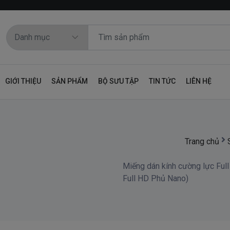
GIỚI THIỆU
SẢN PHẨM
BỘ SƯU TẬP
TIN TỨC
LIÊN HỆ
Trang chủ
Miếng dán kính cường lực Fu
Full HD Phủ Nano)