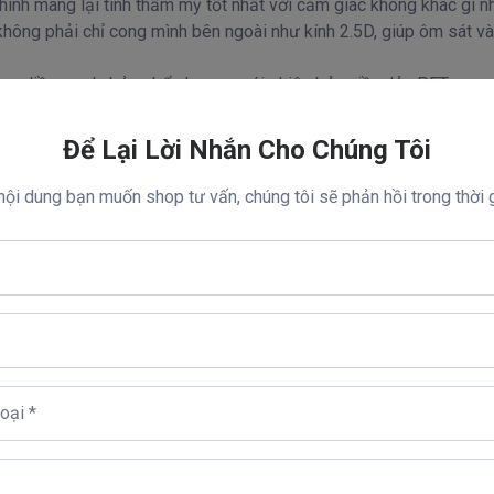
hình mang lại tính thẩm mỹ tốt nhất với cảm giác không khác gì nh
không phải chỉ cong mình bên ngoài như kính 2.5D, giúp ôm sát 
 sự liền mạch, bỏng bẩy hơn so với phiên bản viền dẻo PET
rộng như kính Full 2.5D loại thường.
được việc hở viền khá nhiều so với kính 2.5D nhưng tất nhiên k
Để Lại Lời Nhắn Cho Chúng Tôi
 nội dung bạn muốn shop tư vấn, chúng tôi sẽ phản hồi trong thời
 lực so với miếng dán thông thường:
ộ cứng kính là 9H, dán bình thường 3H hoặc 4H). Điều này sẽ giúp
nét và đẹp. So với miếng dán HD thông thường thì dán kính có độ
 bị dít tay.
ống lem các vết bẩn và lau rất dễ dàng.
h sử dụng nguyên liệu thủy tinh ACC cao cấp, sử dụng công 