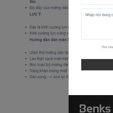
tím.
Độ dầy của miếng dán khoảng 0.3mm.
LƯU Ý:
Đây là kính cường lực khác với miếng dán cường 
Kính cường lực cứng và chống xước tốt hơn nhiề
Hướng dẫn dán màn hình:
This si
Ướm thử miếng dán lên màn hình để căn chuẩn đ
Lau thật sạch màn hình bằng khăn lau sạch, màn
Bóc toàn bộ miếng dán ra khỏi miếng đệm --> đặ
Dùng khăn mỏng miết những vị trí có bóng khí 
Dán xong --> sửa lại lỗi nếu có --> hoàn thành.