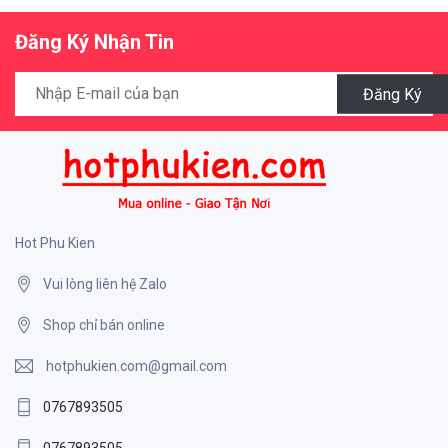
Đăng Ký Nhận Tin
Đăng Ký
Hot Phu Kien
Vui lòng liên hệ Zalo
Shop chỉ bán online
hotphukien.com@gmail.com
0767893505
0767893505