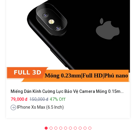
Miếng Dán Kính Cường Lực Bảo Vệ Camera Mỏng 0.15mm Cho IPhone Xs Max Hiệu BASEUS
79,000 đ
150,000 đ
47% Off
IPhone Xs Max (6.5 Inch)