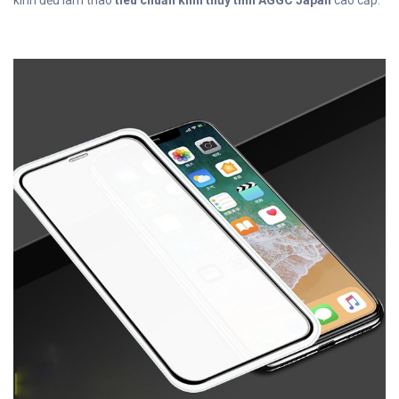
kính đều làm thao
tiêu chuẩn kính thủy tinh AGGC Japan
cao cấp.