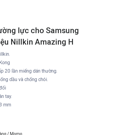
cường lực cho Samsung
ệu Nillkin Amazing H
llkin.
 Kong
p 20 lần miếng dán thường.
ống dầu và chống chói.
đối
n tay.
,3 mm
hàng / Momo