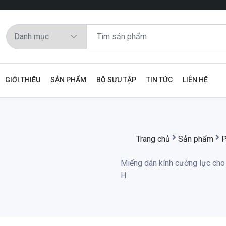
GIỚI THIỆU
SẢN PHẨM
BỘ SƯU TẬP
TIN TỨC
LIÊN HỆ
Trang chủ
Sản phẩm
P
Miếng dán kính cường lực cho
H