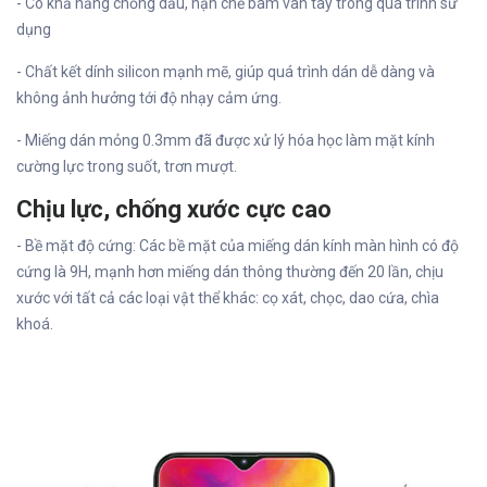
- Có khả năng chống dầu, hạn chế bám vân tay trong quá trình sử
dụng
- Chất kết dính silicon mạnh mẽ, giúp quá trình dán dễ dàng và
không ảnh hưởng tới độ nhạy cảm ứng.
- Miếng dán mỏng 0.3mm đã được xử lý hóa học làm mặt kính
cường lực trong suốt, trơn mượt.
Chịu lực, chống xước cực cao
- Bề mặt độ cứng: Các bề mặt của miếng dán kính màn hình có độ
cứng là 9H, mạnh hơn miếng dán thông thường đến 20 lần, chịu
xước với tất cả các loại vật thể khác: cọ xát, chọc, dao cứa, chìa
khoá.