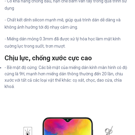
- Có khả năng chống dầu, hạn chế bám vân tay trong quá trình sử
dụng
- Chất kết dính silicon mạnh mẽ, giúp quá trình dán dễ dàng và
không ảnh hưởng tới độ nhạy cảm ứng.
- Miếng dán mỏng 0.3mm đã được xử lý hóa học làm mặt kính
cường lực trong suốt, trơn mượt.
Chịu lực, chống xước cực cao
- Bề mặt độ cứng: Các bề mặt của miếng dán kính màn hình có độ
cứng là 9H, mạnh hơn miếng dán thông thường đến 20 lần, chịu
xước với tất cả các loại vật thể khác: cọ xát, chọc, dao cứa, chìa
khoá.