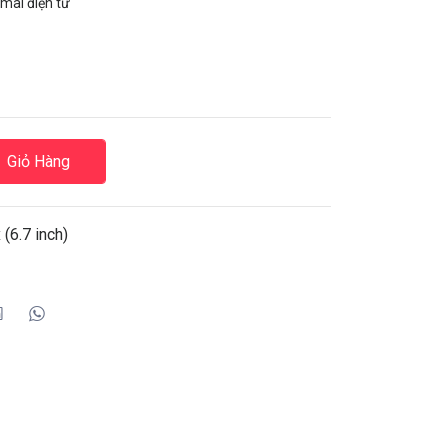
mai điện tử
Giỏ Hàng
(6.7 inch)