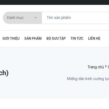
GIỚI THIỆU
SẢN PHẨM
BỘ SƯU TẬP
TIN TỨC
LIÊN HỆ
Trang chủ
ch)
Miếng dán kinh cường lự