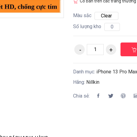
Có bán trên các trang thương 
Màu sắc
Clear
Số lượng kho
0
Danh mục:
iPhone 13 Pro Max 
Hãng:
Nillkin
Chia sẻ: