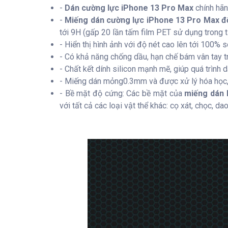
-
Dán cường lực iPhone 13 Pro Max
chính hãn
-
Miếng dán cường lực iPhone 13 Pro Max độ
tới 9H (gấp 20 lần tấm film PET sử dụng trong 
- Hiển thị hình ảnh với độ nét cao lên tới 100% s
- Có khả năng chống dầu, hạn chế bám vân tay t
- Chất kết dính silicon mạnh mẽ, giúp quá trìn
- Miếng dán mỏng0.3mm và được xử lý hóa học, 
- Bề mặt độ cứng: Các bề mặt của
miếng dán 
với tất cả các loại vật thể khác: cọ xát, chọc, da