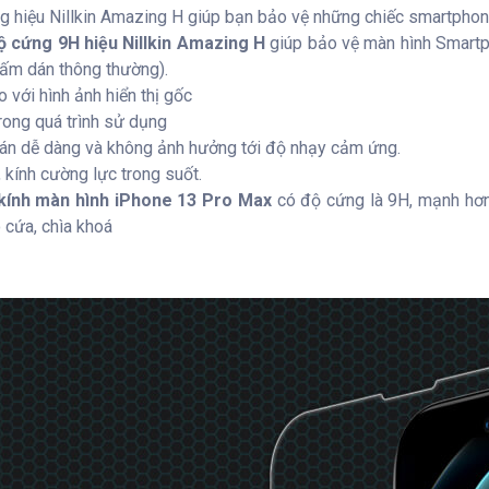
g hiệu Nillkin Amazing H giúp bạn bảo vệ những chiếc smartpho
 cứng 9H hiệu Nillkin Amazing H
giúp bảo vệ màn hình Smartp
tấm dán thông thường).
o với hình ảnh hiển thị gốc
rong quá trình sử dụng
h dán dễ dàng và không ảnh hưởng tới độ nhạy cảm ứng.
kính cường lực trong suốt.
kính màn hình iPhone 13 Pro Max
có độ cứng là 9H, mạnh hơn
o cứa, chìa khoá