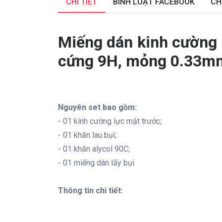
CHI TIẾT
BÌNH LUẬT FACEBOOK
CH
Miếng dán kinh cường 
cứng 9H, mỏng 0.33mm,
Nguyên set bao gồm:
- 01 kính cường lực mặt trước;
- 01 khăn lau bụi;
- 01 khăn alycol 90C;
- 01 miếng dán lấy bụi
Thông tin chi tiết: