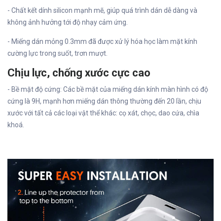
- Chất kết dính silicon mạnh mẽ, giúp quá trình dán dễ dàng và
không ảnh hưởng tới độ nhạy cảm ứng.
- Miếng dán mỏng 0.3mm đã được xử lý hóa học làm mặt kính
cường lực trong suốt, trơn mượt.
Chịu lực, chống xước cực cao
- Bề mặt độ cứng: Các bề mặt của miếng dán kính màn hình có độ
cứng là 9H, mạnh hơn miếng dán thông thường đến 20 lần, chịu
xước với tất cả các loại vật thể khác: cọ xát, chọc, dao cứa, chìa
khoá.