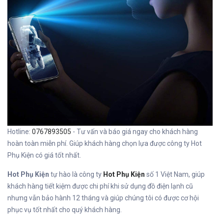
Hotline:
0767893505
- Tư vấn và báo giá ngay cho khách hàng
hoàn toàn miễn phí. Giúp khách hàng chọn lựa được công ty Hot
Phụ Kiện có giá tốt nhất.
Hot Phụ Kiện
tự hào là công ty
Hot Phụ Kiện
số 1 Việt Nam, giúp
khách hàng tiết kiệm được chi phí khi sử dụng đồ điện lạnh cũ
nhưng vẫn bảo hành 12 tháng và giúp chúng tôi có được cơ hội
phục vụ tốt nhất cho quý khách hàng.