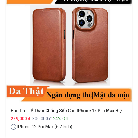
Bao Da Thể Thao Chống Sốc Cho IPhone 12 Pro Max Hiệu XUNDD Gra Series Có Ngăn Đựng Thẻ Card ATM Visit Cao Cấp Bảo Vệ Toàn Diện 360 Độ, Smartsleep Thông Minh
229,000 đ
300,000 đ
24% Off
IPhone 12 Pro Max (6.7 Inch)