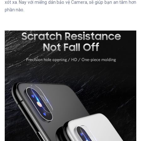
xót xa. Nay với miếng dán bảo vệ Camera, sẽ giúp bạn an tâm hơn
phần nào.