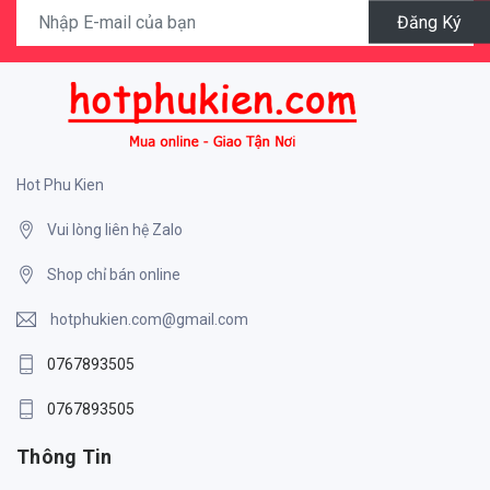
Đăng Ký
Hot Phu Kien
Vui lòng liên hệ Zalo
Shop chỉ bán online
hotphukien.com@gmail.com
0767893505
0767893505
Thông Tin