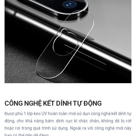
CÔNG NGHỆ KẾT DÍNH TỰ ĐỘNG
Được phủ 1 lớp keo UV hoàn toàn mới sử dụn công nghệ kết dính tự
động, cho khả năng bám dính cực kì chắc chắn, không dễ bị rớt
hoặc rơi trong quá trình sử dụng. Ngoài ra với công nghệ mới này
bạn có thể dán dễ dàng.