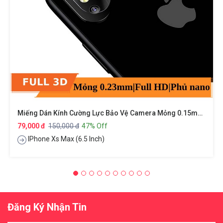
Miếng Dán Kính Cường Lực Bảo Vệ Camera Mỏng 0.15mm Cho IPhone Xs Max Hiệu BASEUS
79,000 đ
150,000 đ
47% Off
IPhone Xs Max (6.5 Inch)
Đăng Ký Nhận Tin