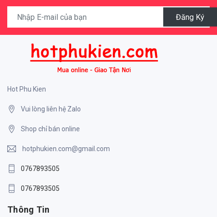
Đăng Ký
Hot Phu Kien
Vui lòng liên hệ Zalo
Shop chỉ bán online
hotphukien.com@gmail.com
0767893505
0767893505
Thông Tin