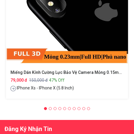
Miếng Dán Kính Cường Lực Bảo Vệ Camera Mỏng 0.15mm Cho IPhone X / Xs Hiệu BASEUS
79,000 đ
150,000 đ
47% Off
IPhone Xs - IPhone X (5.8 Inch)
Đăng Ký Nhận Tin