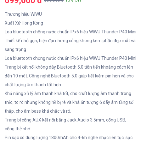
699,000 đ
800,000 đ
13% Off
Thương hiệu WIWU
Xuất Xứ Hong Kong
Loa bluetooth chống nước chuẩn IPx6 hiệu WIWU Thunder P40 Mini
Thiết kế nhỏ gọn, hiện đại nhưng củng không kém phần đẹp mắt và
sang trọng
Loa bluetooth chống nước chuẩn IPx6 hiệu WIWU Thunder P40 Mini
Trang bị kết nối không dây Bluetooth 5.0 tiên tiến khoảng cách lên
đến 10 mét. Công nghệ Bluetooth 5.0 giúp tiết kiệm pin hơn và cho
chất lượng âm thanh tốt hơn
Khả năng xử lý âm thanh khá tốt, cho chất lượng âm thanh trong
trẻo, to rõ nhưng không hề bị rè và khá ấn tượng ở dãy âm tầng số
thấp, cho âm bass khá chắc và rỏ.
Trang bị cổng AUX kết nối bằng Jack Audio 3.5mm, cổng USB,
cổng thẻ nhớ.
Pin sạc có dung lượng 1800mAh cho 4-6h nghe nhạc liên tục. sạc