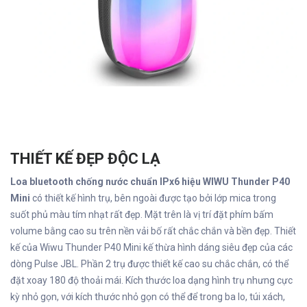
THIẾT KẾ ĐẸP ĐỘC LẠ
Loa bluetooth chống nước chuẩn IPx6 hiệu WIWU Thunder P40
Mini
có thiết kế hình trụ, bên ngoài được tạo bởi lớp mica trong
suốt phủ màu tím nhạt rất đẹp. Mặt trên là vị trí đặt phím bấm
volume bằng cao su trên nền vải bố rất chắc chắn và bền đẹp. Thiết
kế của Wiwu Thunder P40 Mini kế thừa hình dáng siêu đẹp của các
dòng Pulse JBL. Phần 2 trụ được thiết kế cao su chắc chắn, có thể
đặt xoay 180 độ thoải mái. Kích thước loa dạng hình trụ nhưng cực
kỳ nhỏ gọn, với kích thước nhỏ gọn có thể để trong ba lo, túi xách,