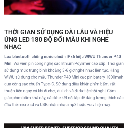
THỜI GIAN SỬ DỤNG DÀI LÂU VÀ HIỆU
ỨNG LED 180 ĐỘ ĐỔI MÀU KHI NGHE
NHẠC
Loa bluetooth chống nước chuẩn IPx6 hiệu WIWU Thunder P40
Mini
Với viên pin công nghệ cao lithium Poylimer cao cấp. Thời gian
sử dụng mức trung bình khoảng 3-6 giờ nghe nhạc liên tục. Hãng
WIWU sử dùng cho mẫu Thunder P40 Mini cục pin batery 1800mah
qua cổng sạc chuẩn Type-C. Sử dụng điều khiển phím bấm, rất
thuận tiện ngay cả khi đi chơi, du lịch và đi dự tiệc hội nghị. Cảm
giác phim bấm khá nảy, các khe kết nối lắp dễ dàng tương thích các
đầu thẻ micro sd và USB nhận nhạc mp3 hoặc wav hiện nay.