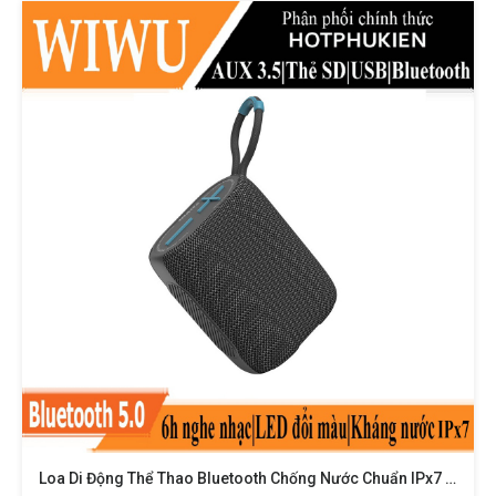
Loa Di Động Thể Thao Bluetooth Chống Nước Chuẩn IPx7 Hiệu WIWU Thunder P26