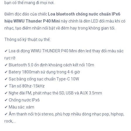
bạn có thể mang đi mọi nơi.
Điểm độc đáo của chiếc
Loa bluetooth chống nước chuẩn IPx6
hiệu WIWU Thunder P40 Mini
này chính là đèn LED đổi màu khi có
nhạc, tạo điểm nhấn nổi bật về đêm hay trong không gian tối.
Thông số kỹ thuật cụ thể:
✔ Loa di động WIWU THUNDER P40 Mini đèn led thay đổi màu sắc
rực rỡ
✔ Bluetooth 5.0 ổn định khoảng cách kết nối 10m
✔ Batery 1800mah sử dụng trong 4-6 giờ
✔ Sạc bằng cổng sạc chuẩn Type-C 10W
✔ Tần số 80hz-15kHz
✔ Nghe đài FM, phát nhạc thẻ SD, USB và AUX 3.5mm
✔ Chống nước IPx6
✔ Màu sắc: xám
✔ Âm thanh nổi trội stereo, phù hợp nhiều dòng nhạc pop, hiphop,
rock,...