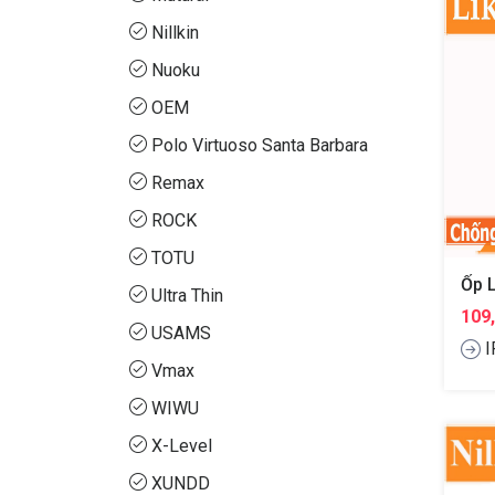
Nillkin
Nuoku
OEM
Polo Virtuoso Santa Barbara
Remax
ROCK
TOTU
Ultra Thin
109
USAMS
I
Vmax
WIWU
X-Level
XUNDD