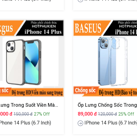
Ốp Lưng Trong Suốt Viền Màu Cho IPhone 14 Plus (6.7 Inch) Hiệu Likgus Simple But Unique
,000 đ
89,000 đ
150,000 đ
27% Off
120,000 đ
25% Off
Phone 14 Plus (6.7 Inch)
IPhone 14 Plus (6.7 Inch