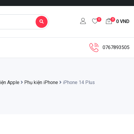
0
0
0
VND
0767893505
iện Apple
Phụ kiện iPhone
iPhone 14 Plus