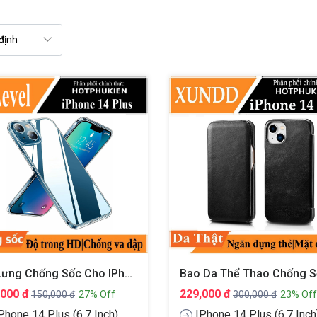
Ốp Lưng Chống Sốc Cho IPhone 14 Plus Mặt Lưng Trong Suốt Siêu Mỏng 0.8mm Hiệu X-Level Sparkling Series
,000 đ
229,000 đ
150,000 đ
27% Off
300,000 đ
23% Off
Phone 14 Plus (6.7 Inch)
IPhone 14 Plus (6.7 Inch