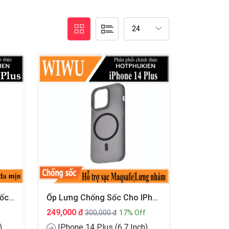
Bao Da Thể Thao Chống Sốc Dành Cho IPhone 14 Plus (6.7 Inch) Hiệu XUNDD Gra Series
Ốp Lưng Chống Sốc Cho IPhone 14 Plus (6.7 Inch) Hỗ Trợ Sạc Magsafe Hiệu WIWU PC Ultra-Thin Frosted Magnetic Case
249,000 đ
300,000 đ
17% Off
)
IPhone 14 Plus (6.7 Inch)