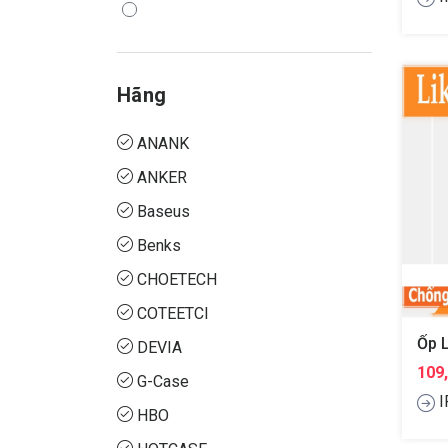
Hãng
ANANK
ANKER
Baseus
Benks
CHOETECH
COTEETCI
DEVIA
109
G-Case
I
HBO