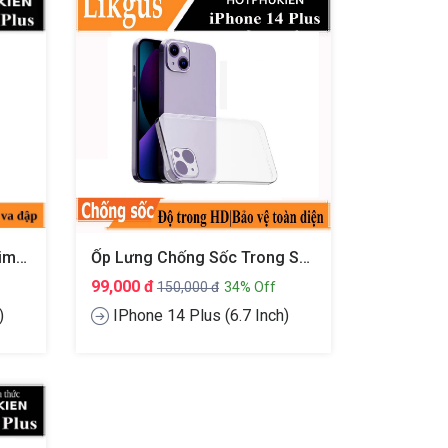
Ốp Lưng Chống Sốc Vân Kim Loại Cho IPhone 14 Plus (6.7 Inch) Hiệu Likgus
Ốp Lưng Chống Sốc Trong Suốt Cho IPhone 14 Plus (6.7 Inch) Hiệu Likgus Crashproof
99,000 đ
150,000 đ
34% Off
)
IPhone 14 Plus (6.7 Inch)