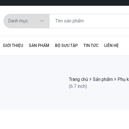
GIỚI THIỆU
SẢN PHẨM
BỘ SƯU TẬP
TIN TỨC
LIÊN HỆ
Trang chủ
Sản phẩm
Phụ k
(6.7 inch)