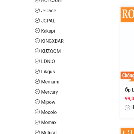
HOTCASE
J-Case
JCPAL
Kakapi
KINGXBAR
KUZOOM
LDNIO
Likgus
Memumi
Mercury
99,
Mipow
I
Mocolo
Momax
Mutural