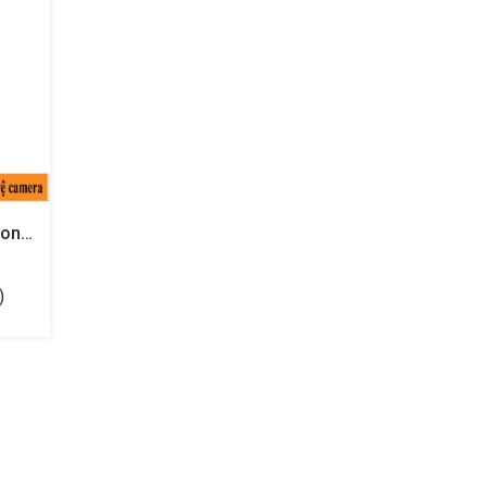
Ốp Lưng Magsafe Cho IPhone 14 Plus (6.7 Inch) Bảo Vệ Camera Hiệu Nillkin Camshield Pro
)