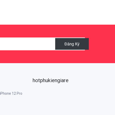
Đăng Ký
hotphukiengiare
 iPhone 12 Pro