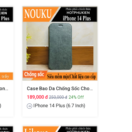
Ốp Lưng Dẻo TPU Cho IPhone 14 Plus (6.7 Inch) Nillkin Nature TPU Pro Case
Case Bao Da Chống Sốc Cho IPhone 14 Plus (6.7 Inch) Hiệu Nuoku Elegant And Royal
189,000 đ
250,000 đ
24% Off
)
IPhone 14 Plus (6.7 Inch)