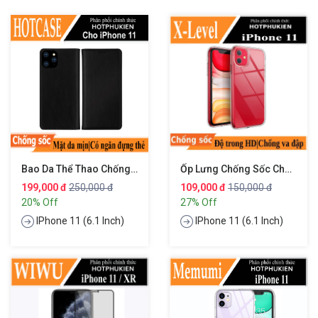
Bao Da Thể Thao Chống Sốc Cho IPhone 11 (6.1 Inch) Hiệu HOTCASE DZGoGo Zen Series Có Ngăn Đựng Thẻ Card ATM Visit Cao Cấp Bảo Vệ Toàn Diện 360 Độ, Smartsleep Thông Minh
Ốp Lưng Chống Sốc Cho IPhone 11 Trong Suốt Siêu Mỏng Hiệu X-Level Sparkling Series
199,000 đ
250,000 đ
109,000 đ
150,000 đ
20% Off
27% Off
IPhone 11 (6.1 Inch)
IPhone 11 (6.1 Inch)