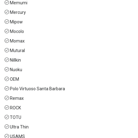
Memumi
Mercury
Mipow
Mocolo
Momax
Mutural
Nillkin
Nuoku
OEM
Polo Virtuoso Santa Barbara
Remax
ROCK
TOTU
Ultra Thin
USAMS