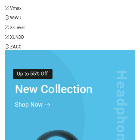
Vmax
WIWU
X-Level
XUNDD
ZAGG