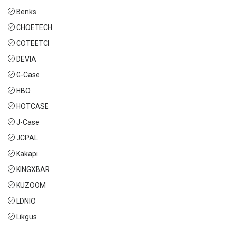
Benks
CHOETECH
COTEETCI
DEVIA
G-Case
HBO
HOTCASE
J-Case
JCPAL
Kakapi
KINGXBAR
KUZOOM
LDNIO
Likgus