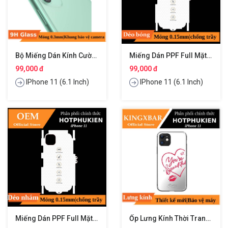
Bộ Miếng Dán Kính Cường Lực & Khung Viền Bảo Vệ Camera Cho IPhone 11 Hiệu Totu
Miếng Dán PPF Full Mặt Lưng Và Viền Mỏng 0.15mm Cho IPhone 11 Hiệu HOTCASE (dẻo Trong Suốt)
99,000 đ
99,000 đ
IPhone 11 (6.1 Inch)
IPhone 11 (6.1 Inch)
Miếng Dán PPF Full Mặt Lưng Và Viền Mỏng 0.15mm Cho IPhone 11 Hiệu HOTCASE (dẻo Nhám)
Ốp Lưng Kính Thời Trang Bảo Vệ Toàn Diện Cho IPhone 11 Hiệu KINGXBAR Angel Series