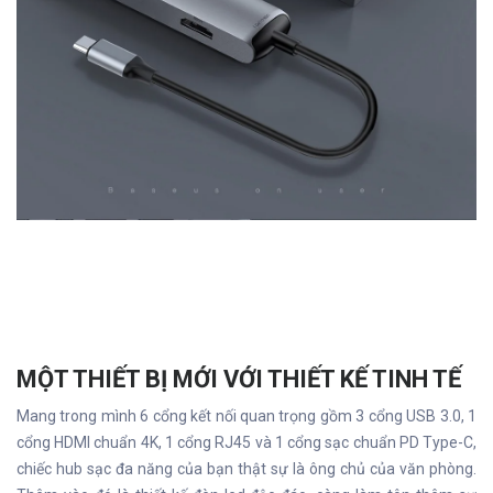
MỘT THIẾT BỊ MỚI VỚI THIẾT KẾ TINH TẾ
Mang trong mình 6 cổng kết nối quan trọng gồm 3 cổng USB 3.0, 1
cổng HDMI chuẩn 4K, 1 cổng RJ45 và 1 cổng sạc chuẩn PD Type-C,
chiếc hub sạc đa năng của bạn thật sự là ông chủ của văn phòng.