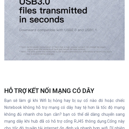
HỖ TRỢ KẾT NỐI MẠNG CÓ DÂY
Bạn sẽ làm gì khi Wifi bị hỏng hay bị sự cố nào đó hoặc chiếc
Notebook không hỗ trợ mạng có dây hay tệ hơn là tốc độ mạng
không đủ nhanh cho bạn cần? bạn có thể dễ dàng chuyển sang
mạng dây khi hub đã có hỗ trợ cổng RJ45 thông dụng.Cổng này
cho tốc độ truyền tải internet ổn định và nhanh hơn wifi. Dĩ nhiên