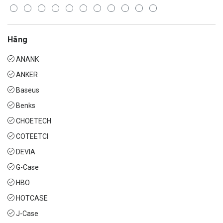
Hãng
ANANK
ANKER
Baseus
Benks
CHOETECH
COTEETCI
DEVIA
G-Case
HBO
HOTCASE
J-Case