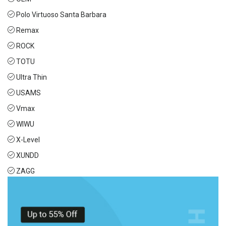
Polo Virtuoso Santa Barbara
Remax
ROCK
TOTU
Ultra Thin
USAMS
Vmax
WIWU
X-Level
XUNDD
ZAGG