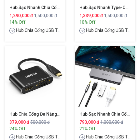
Hub Sạc Nhanh Chia Cổng 6 In 1 Hỗ Trợ Sạc Không Dây Apple Watcth Hiệu Baseus Superlative Multifunctional
Hub Sạc Nhanh Type-C Chia Cổng Đa Năng 6 In 1 Hiệu CHOETECH M05
1,290,000 đ
1,500,000 đ
1,339,000 đ
1,500,000 đ
14% Off
10% Off
Hub Chia Cổng USB Type-C
Hub Chia Cổng USB Type-C
Hub Chia Cổng Đa Năng 2 In 1 Type-C Thành Cổng VGA Full HD & Cổng HDMI Chuẩn 4K Hiệu CHOETECH M07BK
Hub Sạc Nhanh Chia Cổng PD Type-C Đa Năng 4 In 1 Hiệu CHOETECH M13
379,000 đ
500,000 đ
790,000 đ
1,000,000 đ
24% Off
21% Off
Hub Chia Cổng USB Type-C
Hub Chia Cổng USB Type-C