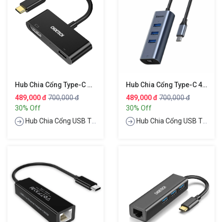
Hub Chia Cổng Type-C Hỗ Trợ Sạc Nhanh 60W PD 3.0 Đa Năng 2 In 1 Type-C Ra Type-C 3.0 Và HDMI Chuẩn 4K Hiệu CHOETECH M03BK
Hub Chia Cổng Type-C 4 In 1 Đa Năng Từ PD Type-C Ra 3 Cổng USB 3.0 Và Cổng LAN RJ45 Hiệu Baseus Enjoy Series
489,000 đ
700,000 đ
489,000 đ
700,000 đ
30% Off
30% Off
Hub Chia Cổng USB Type-C
Hub Chia Cổng USB Type-C