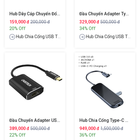
Hub Dây Cáp Chuyển Đổi Type-C Thành Cổng VGA Full HD Chuẩn 1080P Hiệu CHOETECH V01
Đầu Chuyển Adapter Type-C Ra Cổng HDMI Chuẩn 4K Hiệu CHOETECH HUB-H05
159,000 đ
200,000 đ
329,000 đ
500,000 đ
20% Off
34% Off
Hub Chia Cổng USB Type-C
Hub Chia Cổng USB Type-C
Đầu Chuyển Adapter USB 3.1 Type-C Ra Cổng HDMI Chuẩn 4k / 60Hz Hiệu CHOETECH HUB-H06
Hub Chia Cổng Type-C Đa Năng 6 In 1 Hỗ Trợ Sạc Nhanh 60W Hiệu Baseus Multi
389,000 đ
500,000 đ
949,000 đ
1,500,000 đ
22% Off
36% Off