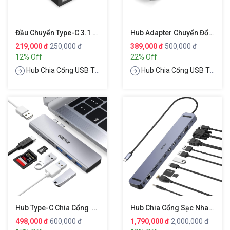
Đầu Chuyển Type-C 3.1 Ra Cổng LAN RJ45 Hiệu CHOETECH HUB-R01
Hub Adapter Chuyển Đổi 4 In 1 Type-C Ra 3 Cổng USB 3.0 & Cổng LAN RJ45 Hiệu CHOETECH U02BK
219,000 đ
250,000 đ
389,000 đ
500,000 đ
12% Off
22% Off
Hub Chia Cổng USB Type-C
Hub Chia Cổng USB Type-C
Hub Type-C Chia Cổng Dual Type-C 7 In 1 Hỗ Trợ Sạc Nhanh 100W Cho Macbook / Laptop Type-C Hiệu CHOETECH M23
Hub Chia Cổng Sạc Nhanh 100W Type-C Đa Năng 11 In 1 Kiêm Giá Đỡ Hiệu CHOETECH M20
498,000 đ
600,000 đ
1,790,000 đ
2,000,000 đ