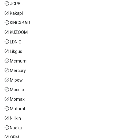
JCPAL
Kakapi
KINGXBAR
KUZOOM
LDNIO
Likgus
Memumi
Mercury
Mipow
Mocolo
Momax
Mutural
Nillkin
Nuoku
OEM