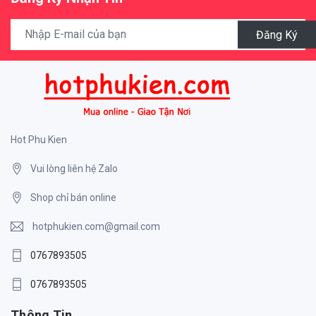
Đăng Ký
Hot Phu Kien
Vui lòng liên hệ Zalo
Shop chỉ bán online
hotphukien.com@gmail.com
0767893505
0767893505
Thông Tin