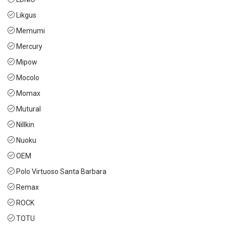
Likgus
Memumi
Mercury
Mipow
Mocolo
Momax
Mutural
Nillkin
Nuoku
OEM
Polo Virtuoso Santa Barbara
Remax
ROCK
TOTU