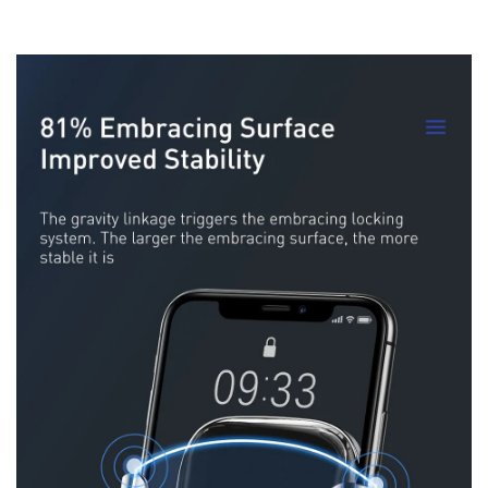
This site is protected by reCAPTCHA and the Google
Privacy Policy
and
Terms of Service
apply.
GỬI
Chúc quý khách 1 ngày tốt lành!