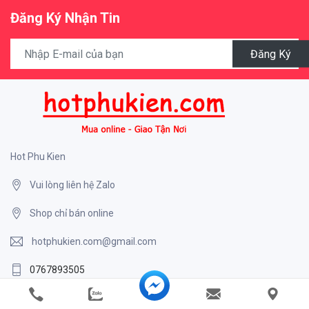
Đăng Ký Nhận Tin
Đăng Ký
Hot Phu Kien
Vui lòng liên hệ Zalo
Shop chỉ bán online
hotphukien.com@gmail.com
0767893505
0767893505