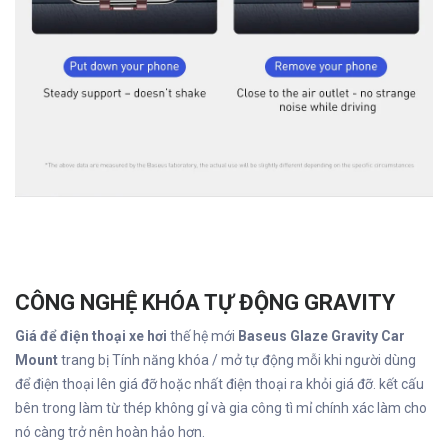
Để Lại Lời Nhắn Cho Chúng Tôi
Vui lòng viết nội dung bạn muốn shop tư vấn, chúng tôi sẽ phản
hồi trong thời gian sớm nhất
CÔNG NGHỆ KHÓA TỰ ĐỘNG GRAVITY
Giá để điện thoại xe hơi
thế hệ mới
Baseus Glaze Gravity Car
Mount
trang bị Tính năng khóa / mở tự động mỗi khi người dùng
để điện thoại lên giá đỡ hoặc nhất điện thoại ra khỏi giá đỡ. kết cấu
bên trong làm từ thép không gỉ và gia công tì mỉ chính xác làm cho
nó càng trở nên hoàn hảo hơn.